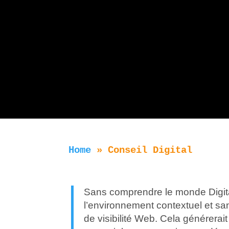
Home
»
Conseil Digital
Sans comprendre le monde Digital 
l’environnement contextuel et san
de visibilité Web. Cela générerai