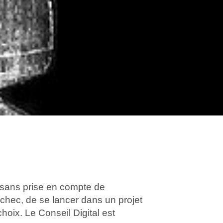
, sans prise en compte de
échec, de se lancer dans un projet
hoix. Le Conseil Digital est